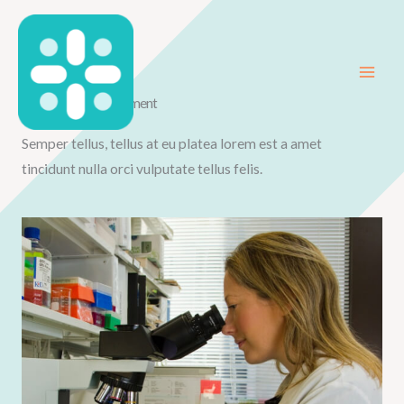
Skip
to
content
Research & Development
Semper tellus, tellus at eu platea lorem est a amet
tincidunt nulla orci vulputate tellus felis.