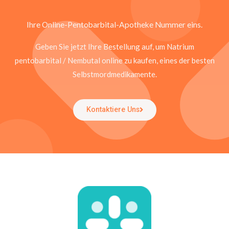
Ihre Online-Pentobarbital-Apotheke Nummer eins.
Geben Sie jetzt Ihre Bestellung auf, um Natrium
pentobarbital / Nembutal online zu kaufen, eines der besten
Selbstmordmedikamente.
Kontaktiere Uns