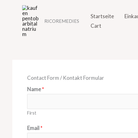
Skip
to
Startseite
Einka
RICOREMEDIES
content
Cart
Contact Form / Kontakt Formular
Name
*
First
Email
*