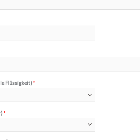
 Flüssigkeit)
*
r)
*