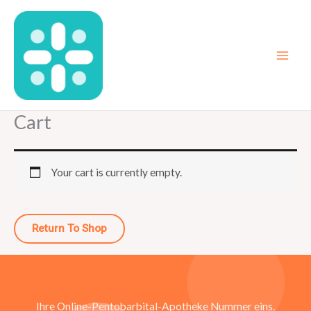
Skip
to
content
Cart
Your cart is currently empty.
Return To Shop
Ihre Online-Pentobarbital-Apotheke Nummer eins.