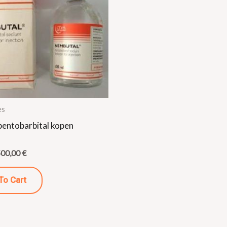
es
pentobarbital kopen
500,00
€
To Cart