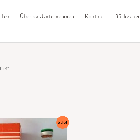
ufen
Über das Unternehmen
Kontakt
Rückgaber
frei”
riginal
Current
Sale!
rice
price
as:
is:
50,00 €.
500,00 €.