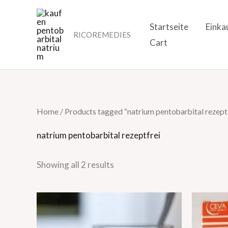
Skip
to
Startseite
Einka
RICOREMEDIES
content
Cart
Home
/ Products tagged “natrium pentobarbital rezept
natrium pentobarbital rezeptfrei
Showing all 2 results
O
p
w
5