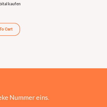
ital kaufen
To Cart
eke Nummer eins.