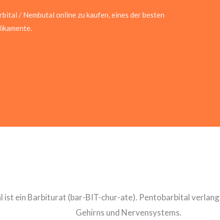
bital / Nembutal online zu kaufen, eines der besten
ikamente.
 ist ein Barbiturat (bar-BIT-chur-ate). Pentobarbital verlang
Gehirns und Nervensystems.