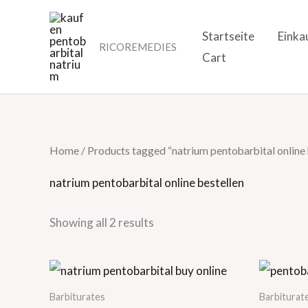
Skip
to
Startseite
Einka
RICOREMEDIES
content
Cart
Home
/ Products tagged “natrium pentobarbital online 
natrium pentobarbital online bestellen
Showing all 2 results
Barbiturates
Barbiturat