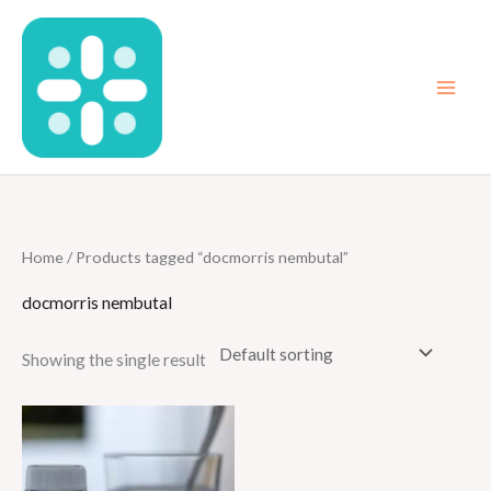
Skip
to
content
Home
/ Products tagged “docmorris nembutal”
docmorris nembutal
Showing the single result