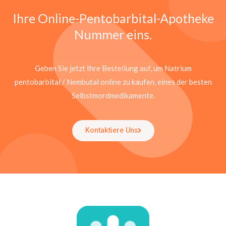
Ihre Online-Pentobarbital-Apotheke
Nummer eins.
Geben Sie jetzt Ihre Bestellung auf, um Natrium
pentobarbital / Nembutal online zu kaufen, eines der besten
Selbstmordmedikamente.
Kontaktiere Uns