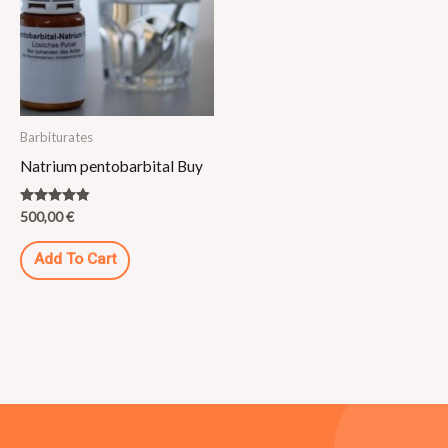
Barbiturates
Natrium pentobarbital Buy
Rated
500,00
€
4.73
out of 5
Add To Cart