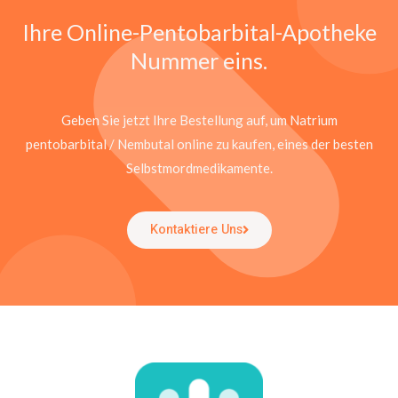
Ihre Online-Pentobarbital-Apotheke
Nummer eins.
Geben Sie jetzt Ihre Bestellung auf, um Natrium
pentobarbital / Nembutal online zu kaufen, eines der besten
Selbstmordmedikamente.
Kontaktiere Uns