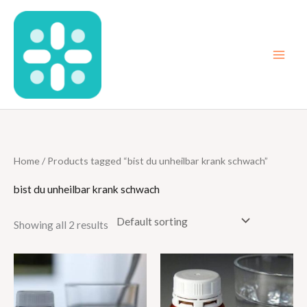
Skip
to
content
Home
/ Products tagged “bist du unheilbar krank schwach”
bist du unheilbar krank schwach
Showing all 2 results