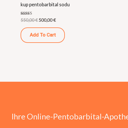
kup pentobarbital sodu
Rated
550,00
€
500,00
€
4.27
out of 5
Add To Cart
Ihre Online-Pentobarbital-Apoth