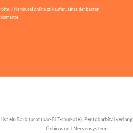
bital / Nembutal online zu kaufen, eines der besten
ikamente.
 ist ein Barbiturat (bar-BIT-chur-ate). Pentobarbital verlang
Gehirns und Nervensystems.